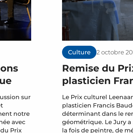
Culture
2 octobre 2
ions
Remise du Pri
que
plasticien Fr
ussion sur
Le Prix culturel Leenaar
et
plasticien Francis Baude
ment notre
déterminant dans le re
enée avec
géométrique. Le Jury a 
 du Prix
la fois de peintre, de 