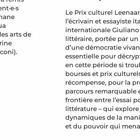
ent·e·s
Le Prix culturel Leenaa
phane
l’écrivain et essayiste
ua
internationale Giuliano
es arts de
littéraire, portée par 
rine
d’une démocratie vivante
coni).
essentielle pour décry
en cette période si troub
bourses et prix culturel
récompense, pour la pre
parcours remarquable et s
frontière entre l’essai p
littérature – qui explor
dynamiques de la manip
et du pouvoir qui mena