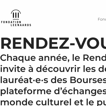
ation
z-vous culturel
Projets soutenus
Ac
Axes de soutien
Axes de soutien
atégique
z-vous sciences & santé
P
Prix culturels
Projets soutenus
Fon
ion Regards / Rapport annuel
z-vous âges & société
L
Bourses culturelles
Rendez-vous
ation
Prix Tremplin
Articles Regards
RENDEZ-VO
clés
Projets soutenus
Rendez-vous
Chaque année, le Rend
Articles Regards
invite à découvrir les
lauréat·e·s des Bourses 
plateforme d’échanges 
monde culturel et le p