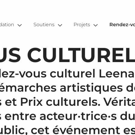
Rue du 
tualités
CH - 10
Axes de soutien
A
resse
Prix scientifique
P
dation
Soutiens
Projets
Rendez-v
ogos
Nous con
Initiative « Vers une santé partagée »
A
+41 21 351
Projets soutenus
US CULTURE
fondatio
Rendez-vous
Articles Regards
ez-vous culturel Leen
 démarches artistiques 
et Prix culturels. Vérit
A
P
entre acteur·trice·s d
A
ublic, cet événement e