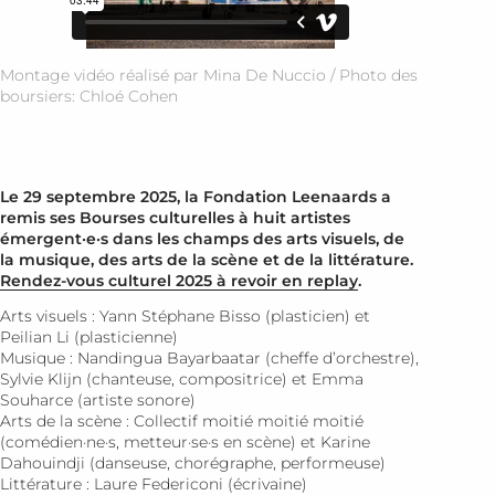
Montage vidéo réalisé par Mina De Nuccio / Photo des
boursiers: Chloé Cohen
Le 29 septembre 2025, la Fondation Leenaards a
remis ses Bourses culturelles à huit artistes
émergent·e·s dans les champs des arts visuels, de
la musique, des arts de la scène et de la littérature.
Rendez-vous culturel 2025 à revoir en replay
.
Arts visuels : Yann Stéphane Bisso (plasticien) et
Peilian Li (plasticienne)
Musique : Nandingua Bayarbaatar (cheffe d’orchestre),
Sylvie Klijn (chanteuse, compositrice) et Emma
Souharce (artiste sonore)
Arts de la scène : Collectif moitié moitié moitié
(comédien·ne·s, metteur·se·s en scène) et Karine
Dahouindji (danseuse, chorégraphe, performeuse)
Littérature : Laure Federiconi (écrivaine)