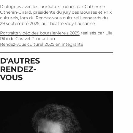
Dialogues avec les lauréat.e.s menés par Catherine
Othenin-Girard, présidente du jury des Bourses et Prix
culturels, lors du Rendez-vous culturel Leenaards du
29 septembre 2025, au Théâtre Vidy-Lausanne.
Portraits vidéo des boursier·ière·s 2025
réalisés par Lila
Ribi de Caravel Production
Rendez-vous culturel 2025 en intégralité
D'AUTRES
RENDEZ-
VOUS