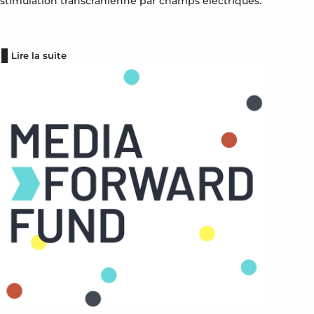
stimulation transcrânienne par champs électriques.
Lire la suite