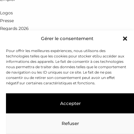
Logos
Presse
Regards 2026
Gérer le consentement
Rue du Petit-Chêne 18
CH - 1003 Lausanne
Pour offrir les meilleures expériences, nous utilisons des
technologies telles que les cookies pour stocker et/ou accéder aux
+41 21 351 25 55
informations des appareils. Le fait de consentir à ces technologies
nous permettra de traiter des données telles que le comportement
fondation@leenaards.ch
de navigation ou les ID uniques sur ce site. Le fait de ne pas
consentir ou de retirer son consentement peut avoir un effet
négatif sur certaines caractéristiques et fonctions.
Accepter
Refuser
Copyright © 2026
Fondation Leenaards