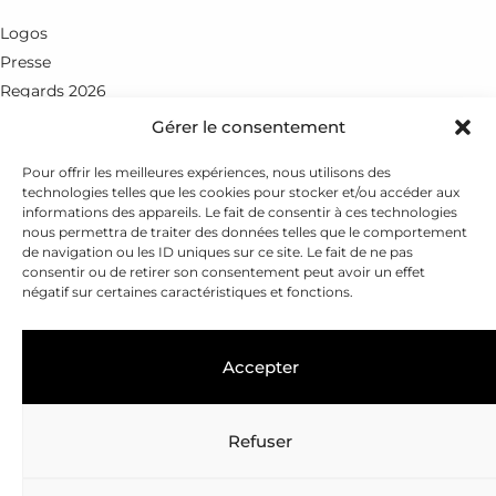
Logos
Presse
Regards 2026
Gérer le consentement
Rue du Petit-Chêne 18
CH - 1003 Lausanne
Pour offrir les meilleures expériences, nous utilisons des
technologies telles que les cookies pour stocker et/ou accéder aux
+41 21 351 25 55
informations des appareils. Le fait de consentir à ces technologies
nous permettra de traiter des données telles que le comportement
fondation@leenaards.ch
de navigation ou les ID uniques sur ce site. Le fait de ne pas
consentir ou de retirer son consentement peut avoir un effet
négatif sur certaines caractéristiques et fonctions.
Accepter
Refuser
Copyright © 2026
Fondation Leenaards