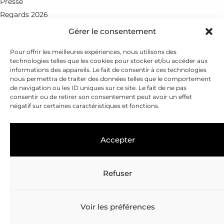
Presse
Regards 2026
Gérer le consentement
Rue du Petit-Chêne 18
CH - 1003 Lausanne
Pour offrir les meilleures expériences, nous utilisons des
technologies telles que les cookies pour stocker et/ou accéder aux
+41 21 351 25 55
informations des appareils. Le fait de consentir à ces technologies
nous permettra de traiter des données telles que le comportement
fondation@leenaards.ch
de navigation ou les ID uniques sur ce site. Le fait de ne pas
consentir ou de retirer son consentement peut avoir un effet
négatif sur certaines caractéristiques et fonctions.
Accepter
Refuser
Copyright © 2026
Fondation Leenaards
Politique de confidentialité
Voir les préférences
Gérer les cookies