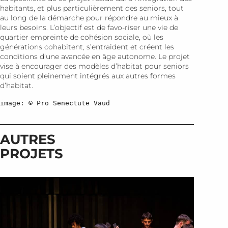
habitants, et plus particulièrement des seniors, tout
au long de la démarche pour répondre au mieux à
leurs besoins. L’objectif est de favo-riser une vie de
quartier empreinte de cohésion sociale, où les
générations cohabitent, s’entraident et créent les
conditions d’une avancée en âge autonome. Le projet
vise à encourager des modèles d’habitat pour seniors
qui soient pleinement intégrés aux autres formes
d’habitat.
image: © Pro Senectute Vaud
AUTRES
PROJETS