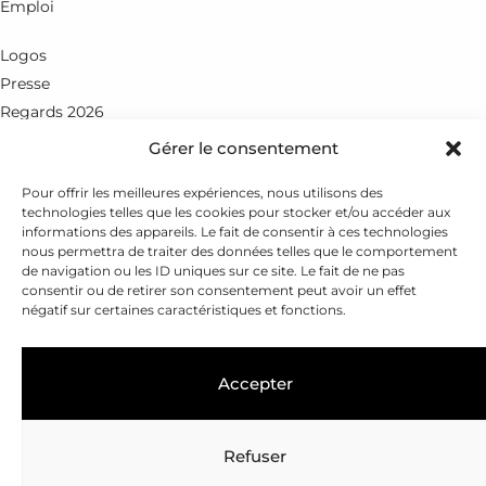
Emploi
Logos
Presse
Regards 2026
Gérer le consentement
Rue du Petit-Chêne 18
CH - 1003 Lausanne
Pour offrir les meilleures expériences, nous utilisons des
technologies telles que les cookies pour stocker et/ou accéder aux
+41 21 351 25 55
informations des appareils. Le fait de consentir à ces technologies
nous permettra de traiter des données telles que le comportement
fondation@leenaards.ch
de navigation ou les ID uniques sur ce site. Le fait de ne pas
consentir ou de retirer son consentement peut avoir un effet
négatif sur certaines caractéristiques et fonctions.
Accepter
Refuser