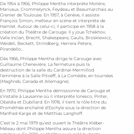
De 1954 à 1956, Philippe Mentha interprète Molière,
Marivaux, Crommelynck, Feydeau et Beaumarchais au
Grenier de Tou­louse. En 1957, à Genève, il assiste
François Simon, metteur en scène et interprète de
Hamlet. Autour de celui-ci, il participe en 1958 à la
création du Thé­âtre de Carouge. Il y joue Tchekhov,
Valle Inclan, Brecht, Shakespeare, Gaulis, Broskiewicz,
Weideli, Beckett, Strindberg, Herrera Petere,
Pirandello…
Dès 1966, Philippe Mentha dirige le Carouge avec
Guillaume Chenevière. La fermeture puis la
destruction de la salle du Cardinal-Mermil­lod
l’emmène à la Salle Pitoëff, à La Comédie, en tournées
(Maghreb, Canada et Allemagne).
En 1970, Philippe Mentha démissionne de Ca­rouge et
s’ins­talle à Lausanne où il interprète lonesco, Pinter,
Obaldia et Dubillard. En 1978, il tient le rôle-titre du
Prométhée enchaîné d’Eschyle sous la direction de
Manfred Karge et de Matthias Langhoff.
C’est le 2 mai 1979 qu’est ouvert le Théâtre Kléber-
Méleau dont Philippe Mentha assure la direction