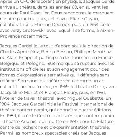
Après un CFC de laborant en physique, Jacques Gardel
arrive au théâtre, dans les années 60, en suivant les
cours de Paul Pasquier. Deux rencontres le marquent
ensuite pour toujours; celle avec Eliane Guyon,
collaboratrice d’Etienne Decroux, puis, en 1964, celle
avec Jerzy Grotowski, avec lequel il se forme, à Aix-en-
Provence notamment.
Jacques Gardel joue tout d’abord sous la direction de
Charles Apothéloz, Benno Besson, Philippe Menthaz
ou Alain Knapp et participe à des tournées en France,
Belgique et Pologne. 1969 marque sa rupture avec les
institutions officielles et son engagement pour des
formes d’expression alternatives qu’il défendra sans
relâche. Son souci du théâtre vécu comme un art
collectif l’amène à créer, en 1969, le Théâtre Onze, avec
Jacqueline Morlet et Fran­çois Fleury, puis, en 1981,
l’Atelier de travail théâtral, avec Miguel Québatte. En
1984, Jacques Gardel initie le Festi­val international de
théâtre contemporain, qui connaîtra quatre éditions.
En 1989, il crée le Centre d’art scénique contemporain
– Théâtre Arsenic, qu’il quitte en 1997 pour La Filature,
centre de recherche et d’expérimentation théâtrale.
Parmi les nombreux spectacles créés par Jacques