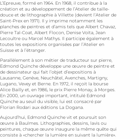
L’Epreuve, formé en 1964. En 1968, il contribue à la
création et au développement de l’Atelier de taille-
douce et de lithographie à Villette (devient l‘Atelier de
Saint-Prex en 1971). Il y imprime notamment les
planches de peintres et d’amis tels que Albert Chavaz,
Pierre Tal-Coat, Albert Flocon, Denise Voïta, Jean
Lecoultre ou Marcel Mathys. Il participe également à
toutes les expositions organisées par l’Atelier en
Suisse et à l’étranger.
Parallèlement à son métier de traducteur sur pierre,
Edmond Quinche développe une œuvre de peintre et
de dessinateur qui fait l’objet d’expositions à
Lausanne, Genève, Neuchâtel, Avenches, Martigny,
Lugano, Vevey et Berne. En 1972, il reçoit la bourse
Alice Bailly et, en 1986, le prix Pierre Monay, à Morges.
En 2000, un ouvrage important, intitulé Edmond
Quinche au seuil du visible, lui est consacré par
Florian Rodari aux éditions La Dogana.
Aujourd’hui, Edmond Quinche vit et poursuit son
œuvre à Baulmes. Lithographies, dessins, lavis ou
peintures, chaque œuvre inaugure la même quête qui
consiste à «chercher la lumière en suivant la lumière».