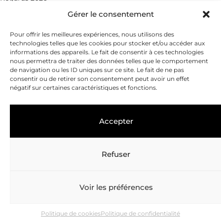
Gérer le consentement
Rue du Petit-Chêne 18
CH - 1003 Lausanne
Pour offrir les meilleures expériences, nous utilisons des
technologies telles que les cookies pour stocker et/ou accéder aux
+41 21 351 25 55
informations des appareils. Le fait de consentir à ces technologies
nous permettra de traiter des données telles que le comportement
fondation@leenaards.ch
de navigation ou les ID uniques sur ce site. Le fait de ne pas
consentir ou de retirer son consentement peut avoir un effet
négatif sur certaines caractéristiques et fonctions.
Accepter
Refuser
Copyright © 2026
Fondation Leenaards
Politique de confidentialité
Voir les préférences
Gérer les cookies
Politique de cookies
Politique de confidentialité
Réalisé par
agence web troisdeuxun.ch