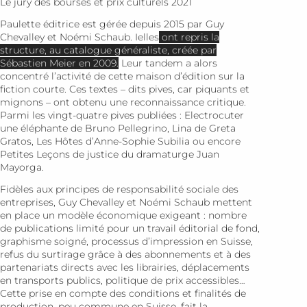
Le jury des bourses et prix culturels 2021
Paulette éditrice est gérée depuis 2015 par Guy
Chevalley et Noémi Schaub. Ielles
ont repris la
structure, au catalogue généraliste, créée par
Sébastien Meier en 2009.
Leur tandem a alors
concentré l’activité de cette maison d’édition sur la
fiction courte. Ces textes – dits pives, car piquants et
mignons – ont obtenu une reconnaissance critique.
Parmi les vingt-quatre pives publiées :
Electrocuter
une éléphante
de Bruno Pellegrino,
Lina
de Greta
Gratos,
Les Hôtes
d’Anne-Sophie Subilia ou encore
Petites Leçons de justice
du dramaturge Juan
Mayorga.
Fidèles aux principes de responsabilité sociale des
entreprises, Guy Chevalley et Noémi Schaub mettent
en place un modèle économique exigeant : nombre
de publications limité pour un travail éditorial de fond,
graphisme soigné, processus d’impression en Suisse,
refus du surtirage grâce à des abonnements et à des
partenariats directs avec les librairies, déplacements
en transports publics, politique de prix accessibles…
Cette prise en compte des conditions et finalités de
production, peu commune en Suisse, fait la