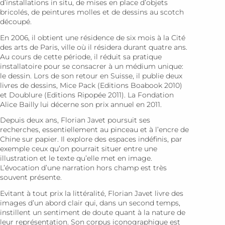
d’installations in situ, de mises en place d’objets
bricolés, de peintures molles et de dessins au scotch
découpé.
En 2006, il obtient une résidence de six mois à la Cité
des arts de Paris, ville où il résidera durant quatre ans.
Au cours de cette période, il réduit sa pratique
installatoire pour se consacrer à un médium unique:
le dessin. Lors de son retour en Suisse, il publie deux
livres de dessins, Mice Pack (Edi­tions Boabook 2010)
et Doublure (Editions Ripopée 2011). La Fondation
Alice Bailly lui décerne son prix annuel en 2011.
Depuis deux ans, Florian Javet poursuit ses
recherches, essentiellement au pinceau et à l’encre de
Chine sur papier. Il explore des espaces indéfinis, par
exemple ceux qu’on pourrait situer entre une
illustration et le texte qu’elle met en image.
L’évocation d’une narration hors champ est très
souvent présente.
Evitant à tout prix la littéralité, Florian Javet livre des
images d’un abord clair qui, dans un second temps,
instillent un sentiment de doute quant à la nature de
leur représentation. Son corpus iconographique est